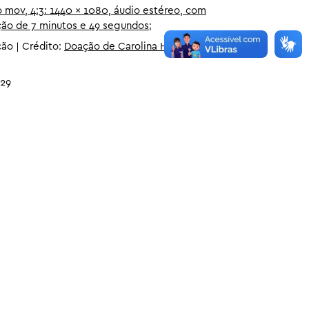
 mov, 4:3: 1440 x 1080, áudio estéreo, com
ção de 7 minutos e 49 segundos
;
ção | Crédito:
Doação de Carolina Holzer, 2020
;
29