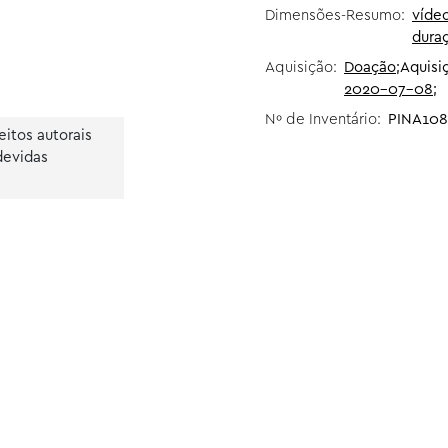
Dimensões-Resumo:
vídeo
dura
Aquisição:
Doação
;
Aquisi
2020-07-08
;
Nº de Inventário:
PINA108
itos autorais
devidas